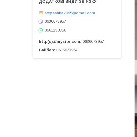
stepashka2995@gmail.com
0636673957
0661238356
http(s)://mysite.com
0636673957
Вайбер
0636673957