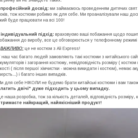
а ринку ви не знайдете таких.
професійний досвід:
ми займаємось проведенням дитячих свят,
оків, тож костюми робимо як для себе. Ми проаналізували наш досві
кий буде працювати на всі 100!
 індивідуальний підхід:
враховуємо ваші побажання щодо пошитт
обажання до виробу, все це обговорюється у телефонному режимі
-
ВАЖЛИВО:
це не костюм з Ali Express!
 наш час багато людей замовляють такі костюми з китайського сай
кумуляторів і загорання костюму, невідповідність розміру ( костюм 
кості ( після першої хімчистки - можна викидати і костюм), немає а
ерсть...) і багато інших випадків.
и для себе НІКОЛИ не будемо брати китайські костюми і вам т
латить двічі" дуже підходить у цьому випадку.
е наша розробка, тож за кількість деталей, відповідність розміру, 
отримаєте найкращий, найякісніший продукт!