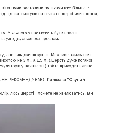
 вітаннями ростовими ляльками вже більше 7
д під час виступів на святах і розробили костюм,
я. У кожного з вас можуть бути власні
 та узгоджується без проблем.
ту, але випадки шокуючі...Можливе замикання
висотою не 3 м., а 1,5 м. ),шерсть дуже поганої
кумуляторів у наявності ( тобто приходить лише
акож НЕ РЕКОМЕНДУЄМО!
Приказка "Скупий
колір, якісь шерсті - можете не хвилюватись.
Ви