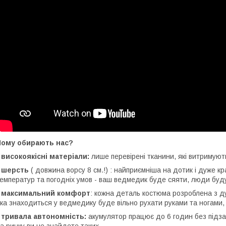
Чому обирають нас?
 високоякісні матеріали:
лише перевірені тканини, які витримуют
- шерсть
( довжина ворсу 8 см.!) : найприємніша на дотик і дуже к
емператур та погодніх умов - ваш ведмедик буде сяяти, люди буду
- максимальний комфорт
: кожна деталь костюма розроблена з 
ка знаходиться у ведмедику буде вільно рухати руками та ногами,
 тривала автономність:
акумулятор працює до 6 годин без підзар