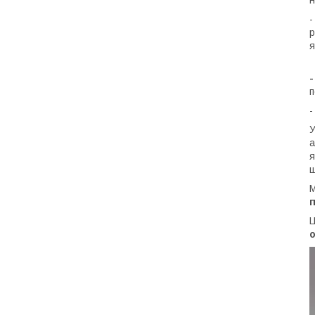
н
-
р
я
-
п
У
а
я
ш
М
п
Ц