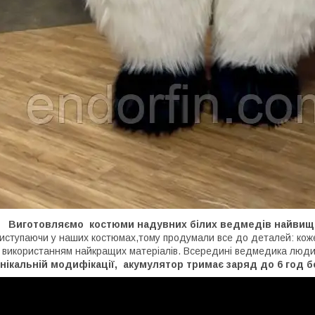
Виготовляємо костюми надувних білих ведмедів найвищої
иступаючи у наших костюмах,тому продумали все до деталей: кож
 використанням найкращих матеріалів. Всередині ведмедика люди
нікальній модифікації, акумулятор тримає заряд до 6 год б