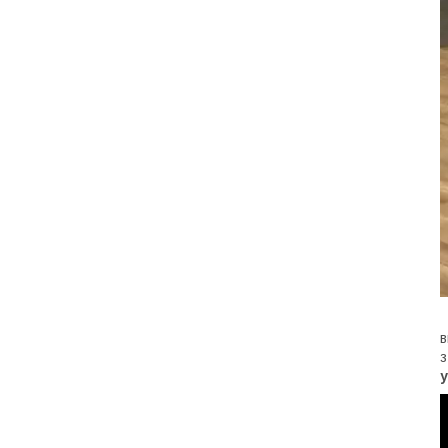
в
з
у