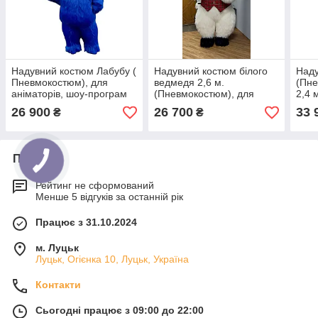
Надувний костюм Лабубу (
Надувний костюм білого
Наду
Пневмокостюм), для
ведмедя 2,6 м.
(Пне
аніматорів, шоу-програм
(Пневмокостюм), для
2,4 
аніматорів, дитячих свят,
26 900
26 700
33 
₴
₴
для виступів, довга біла
шерсть
Про нас
Рейтинг не сформований
Менше 5 відгуків за останній рік
Працює з 31.10.2024
м. Луцьк
Луцьк, Огієнка 10, Луцьк, Україна
Контакти
Сьогодні працює з 09:00 до 22:00