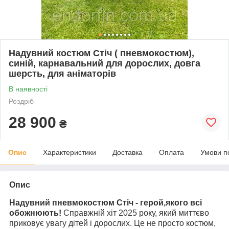
Надувний костюм Стіч ( пневмокостюм),
синій, карнавальний для дорослих, довга
шерсть, для аніматорів
В наявності
Роздріб
28 900
₴
Опис
Характеристики
Доставка
Оплата
Умови п
Опис
Надувний пневмокостюм Стіч - герой,якого всі
обожнюють!
Справжній хіт 2025 року, який миттєво
приковує увагу дітей і дорослих. Це не просто костюм,