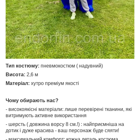
Тип костюму:
пневмокостюм ( надувний)
Висота:
2,6 м
Матеріал:
хутро преміум якості
Чому обирають нас?
- високоякісні матеріали: лише перевірені тканини, які
витримують активне використання
- шерсть ( довжина ворсу 8 см.!) : найприємніша на
дотик і дуже красива - ваш персонаж буде сяяти!
- максимальний комфорт: кожна деталь костюма