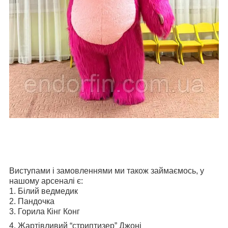
Виступами і замовленнями ми також займаємось, у
нашому арсеналі є:
1.
Б
ілий ведмедик
2.
П
андочка
3.
Г
орила Кінг Конг
4.
Жартівливий “стриптизер” Джоні